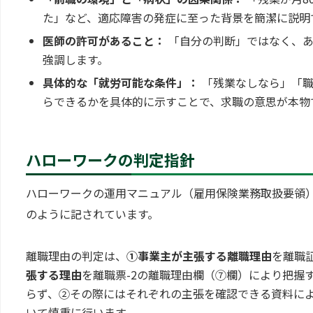
た」など、適応障害の発症に至った背景を簡潔に説明
医師の許可があること：
「自分の判断」ではなく、あ
強調します。
具体的な「就労可能な条件」：
「残業なしなら」「職
らできるかを具体的に示すことで、求職の意思が本物
ハローワークの判定指針
ハローワークの運用マニュアル（雇用保険業務取扱要領
のように記されています。
離職理由の判定は、
①事業主が主張する離職理由
を離職
張する理由
を離職票-2の離職理由欄（⑦欄）により把握
らず、②その際にはそれぞれの主張を確認できる資料に
いて慎重に行います。