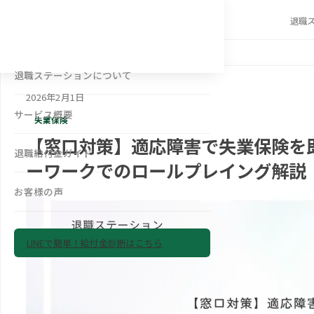
退職
ホーム
退職給付金ガイド
失業保険
退職ステーションについて
2026年2月1日
サービス概要
失業保険
【窓口対策】適応障害で失業保険を
退職給付金ガイド
ーワークでのロールプレイング解説
お客様の声
LINEで簡単！給付金診断はこちら