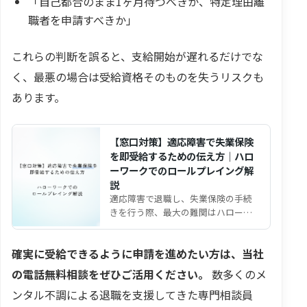
「自己都合のまま1ヶ月待つべきか、特定理由離
職者を申請すべきか」
これらの判断を誤ると、支給開始が遅れるだけでな
く、最悪の場合は受給資格そのものを失うリスクも
あります。
【窓口対策】適応障害で失業保険
を即受給するための伝え方｜ハロ
ーワークでのロールプレイング解
説
適応障害で退職し、失業保険の手続
きを行う際、最大の難関はハローワ
ーク窓口での「離職理由の判定」で
す。 「病気で辞めたと言…
確実に受給できるように申請を進めたい方は、当社
の電話無料相談をぜひご活用ください。
数多くのメ
ンタル不調による退職を支援してきた専門相談員