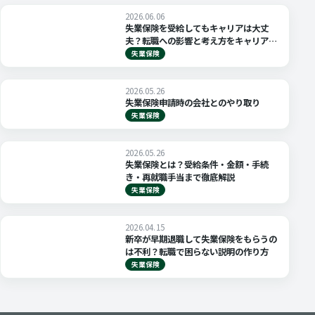
2026.06.06
失業保険を受給してもキャリアは大丈
夫？転職への影響と考え方をキャリアコ
ンサルタントが解説
失業保険
2026.05.26
失業保険申請時の会社とのやり取り
失業保険
2026.05.26
失業保険とは？受給条件・金額・手続
き・再就職手当まで徹底解説
失業保険
2026.04.15
新卒が早期退職して失業保険をもらうの
は不利？転職で困らない説明の作り方
失業保険