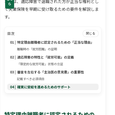
事では、適応障害で退職された方が正当な権利とし
ら
て失業保険を早期に受け取るための要件を解説しま
す。
目次
閉じる
特定理由離職者に認定されるための「正当な理由」
離職時の「就労困難」の証明
適応障害の特性と「就労可能」の定義
「限定的な就労可能」状態の立証
審査を左右する「主治医の意見書」の重要性
記載すべき必須項目
確実に受給を進めるためのサポート
特定理由離職者に認定されるための