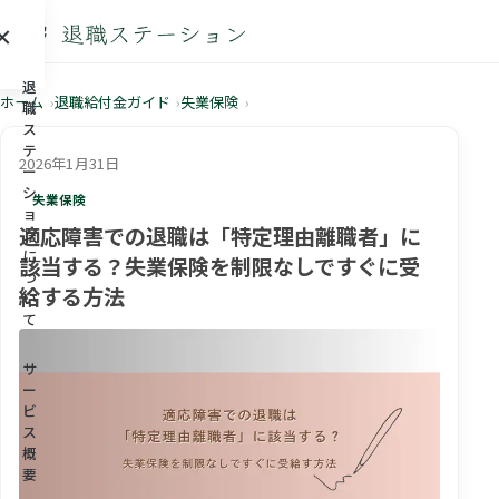
×
メニュー
退
ホーム
退職給付金ガイド
失業保険
職
ス
テ
2026年1月31日
ー
シ
失業保険
ョ
適応障害での退職は「特定理由離職者」に
ン
に
該当する？失業保険を制限なしですぐに受
つ
給する方法
い
て
サ
ー
ビ
ス
概
要