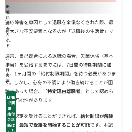
退
職
給
適応障害を原因として退職を余儀なくされた際、最
付
金
も大きな不安要素となるのが「退職後の生活費」で
ガ
す。
イ
ド
通常、自己都合による退職の場合、失業保険（基本
お
手当）を受給するまでには、7日間の待期期間に加
客
様
え、1ヶ月間の「給付制限期間」を待つ必要がありま
の
声
す。しかし、心身の不調により働き続けることが困
難であった場合、
「特定理由離職者」
として認めら
LINE
れる可能性があります。
で簡
単！
給付
この認定を受けることができれば、
給付制限が解除
金診
され、最短で受給を開始することが可能
です。本記
断は
こち