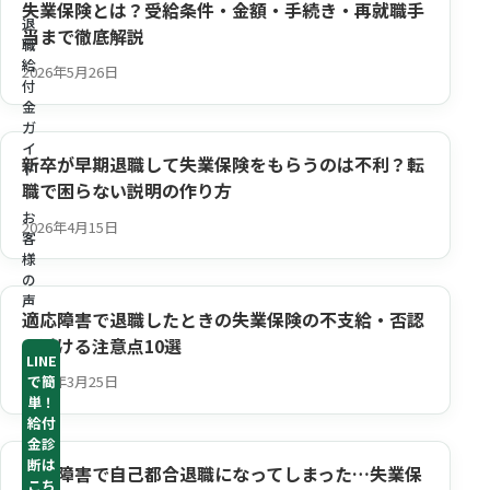
失業保険とは？受給条件・金額・手続き・再就職手
退
当まで徹底解説
職
給
2026年5月26日
付
金
ガ
イ
新卒が早期退職して失業保険をもらうのは不利？転
ド
職で困らない説明の作り方
お
2026年4月15日
客
様
の
声
適応障害で退職したときの失業保険の不支給・否認
を避ける注意点10選
LINE
で簡
2026年3月25日
単！
給付
金診
断は
適応障害で自己都合退職になってしまった…失業保
こち