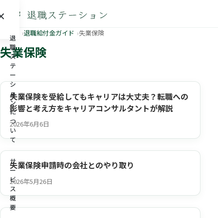
×
メニュー
ホーム
退職給付金ガイド
失業保険
退
職
失業保険
ス
テ
ー
シ
ョ
失業保険を受給してもキャリアは大丈夫？転職への
ン
影響と考え方をキャリアコンサルタントが解説
に
つ
2026年6月6日
い
て
サ
失業保険申請時の会社とのやり取り
ー
ビ
2026年5月26日
ス
概
要