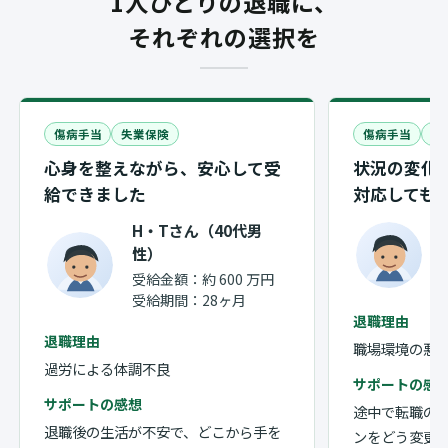
1人ひとりの退職に、
それぞれの選択を
傷病手当
失業保険
傷病手当
失
心身を整えながら、安心して受
状況の変化
給できました
対応しても
H・Tさん（40代男
性）
受給金額：
約 600 万円
受給期間：
28ヶ月
退職理由
退職理由
職場環境の悪
過労による体調不良
サポートの感
サポートの感想
途中で転職の
退職後の生活が不安で、どこから手を
ンをどう変更