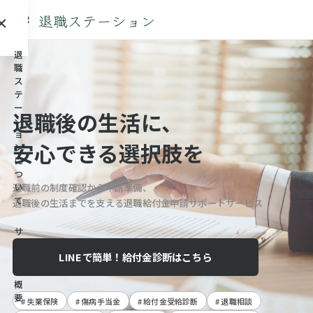
×
メニュー
退
職
ス
テ
ー
退職後の生活に、
シ
ョ
安心できる選択肢を
ン
に
つ
退職前の制度確認から申請準備、
い
て
退職後の生活までを支える退職給付金申請サポートサービス
サ
ー
LINEで簡単！給付金診断はこちら
ビ
ス
概
要
# 失業保険
# 傷病手当金
# 給付金受給診断
# 退職相談