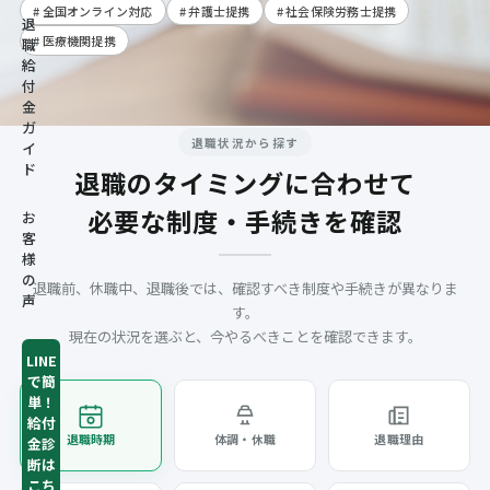
# 全国オンライン対応
# 弁護士提携
# 社会保険労務士提携
退
# 医療機関提携
職
給
付
金
ガ
退職状況から探す
イ
ド
退職のタイミングに合わせて
必要な制度・手続きを確認
お
客
様
の
退職前、休職中、退職後では、確認すべき制度や手続きが異なりま
声
す。
現在の状況を選ぶと、今やるべきことを確認できます。
LINE
で簡
単！
給付
退職時期
体調・休職
退職理由
金診
断は
こち