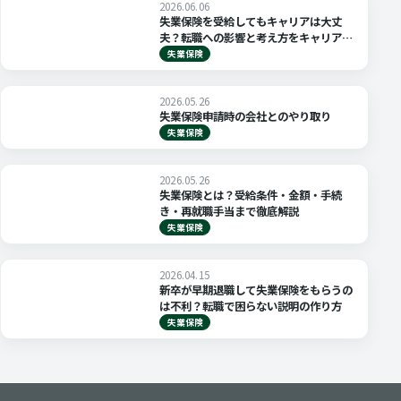
2026.06.06
失業保険を受給してもキャリアは大丈
夫？転職への影響と考え方をキャリアコ
ンサルタントが解説
失業保険
2026.05.26
失業保険申請時の会社とのやり取り
失業保険
2026.05.26
失業保険とは？受給条件・金額・手続
き・再就職手当まで徹底解説
失業保険
2026.04.15
新卒が早期退職して失業保険をもらうの
は不利？転職で困らない説明の作り方
失業保険