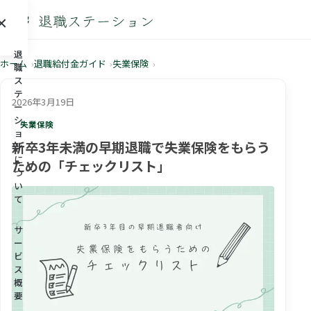
×
メニュー
退
ホーム
退職給付金ガイド
失業保険
職
ス
テ
2026年3月19日
ー
シ
失業保険
ョ
新卒3年未満の早期退職で失業保険をもらう
ン
に
ための「チェックリスト」
つ
い
て
サ
ー
ビ
ス
概
要