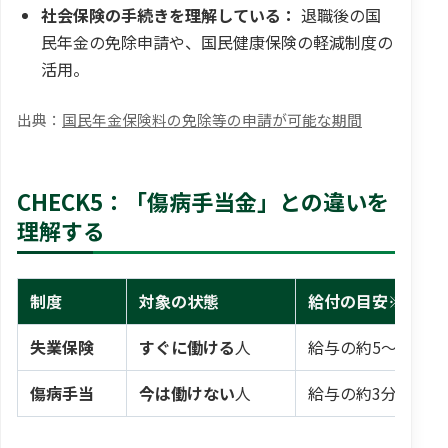
社会保険の手続きを理解している：
退職後の国
民年金の免除申請や、国民健康保険の軽減制度の
活用。
国民年金保険料の免除等の申請が可能な期間
CHECK5：「傷病手当金」との違いを
理解する
制度
対象の状態
給付の目安※
失業保険
すぐに働ける
人
給与の約5～8割(最大
傷病手当
今は働けない
人
給与の約3分の2(最