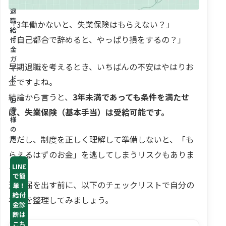
退
職
「3年働かないと、失業保険はもらえない？」
給
「自己都合で辞めると、やっぱり損をするの？」
付
金
ガ
早期退職を考えるとき、いちばんの不安はやはりお
イ
ド
金ですよね。
結論から言うと、
3年未満であっても条件を満たせ
お
客
ば、失業保険（基本手当）は受給可能です。
様
の
ただし、制度を正しく理解して準備しないと、「も
声
らえるはずのお金」を逃してしまうリスクもありま
LINE
す。
で簡
退職届を出す前に、以下のチェックリストで自分の
単！
給付
状況を整理してみましょう。
金診
断は
こち