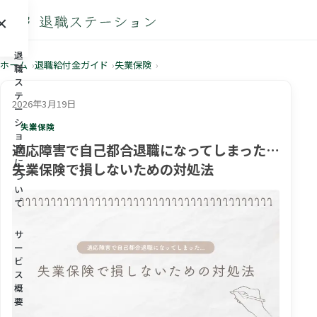
×
メニュー
退
ホーム
退職給付金ガイド
失業保険
職
ス
テ
2026年3月19日
ー
シ
失業保険
ョ
適応障害で自己都合退職になってしまった…
ン
に
失業保険で損しないための対処法
つ
い
て
サ
ー
ビ
ス
概
要