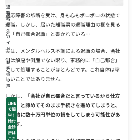
退
職
適応障害の診断を受け、身も心もボロボロの状態で
給
退職。しかし、届いた離職票の退職理由の欄を見る
付
金
と「自己都合退職」と書かれている…
ガ
イ
ド
実は、メンタルヘルス不調による退職の場合、会社
側は解雇や倒産でない限り、事務的に「自己都合」
お
客
として処理することがほとんどです。これ自体は珍
様
しいことではありません。
の
声
しかし、
「会社が自己都合だと言っているから仕方
LINE
ない」と諦めてそのまま手続きを進めてしまうと、
で簡
金銭的に数十万円単位の損をしてしまう可能性があ
単！
給付
ります。
金診
断は
こち