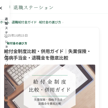
×
メニュー
退
ホーム
退職給付金ガイド
給付金の選び方
職
ス
テ
2025年10月15日
ー
シ
給付金の選び方
ョ
給付金制度比較・併用ガイド｜失業保険・
ン
に
傷病手当金・退職金を徹底比較
つ
い
て
サ
ー
ビ
ス
概
要