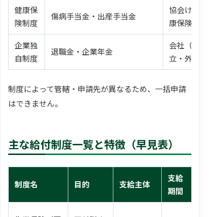
健康保
協会けんぽ／
傷病手当金・出産手当金
険制度
康保険組合
企業独
会社（社内積
退職金・企業年金
自制度
立・外部共済
制度によって管轄・申請先が異なるため、一括申請
はできません。
主な給付制度一覧と特徴（早見表）
支給
支
制度名
目的
支給主体
期間
安