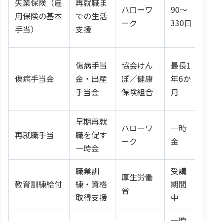
失業保険（雇
再就職ま
ハローワ
90〜
賃
用保険の基本
での生活
ーク
330日
50
手当）
支援
傷病手当
協会けん
最長1
標
傷病手当金
金・出産
ぽ／健康
年6か
額の
手当金
保険組合
月
早期再就
失
ハローワ
一時
再就職手当
職を促す
残
ーク
金
一時金
×6
職業訓
受講
厚生労働
費用
教育訓練給付
練・資格
期間
省
70
取得支援
中
一時