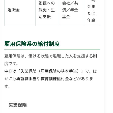
勤続への
会社／共
金ま
勤
退職金
報奨・生
済／年金
たは
給
活支援
基金
年金
雇用保険系の給付制度
雇用保険は、働ける状態で離職した人を支援する制
度です。
中心は「失業保険（雇用保険の基本手当）」で、ほ
かにも
再就職手当
や
教育訓練給付金
などがありま
す。
失業保険