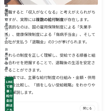
退
職
退職すると「収入がなくなる」と考えがえられがち
給
ですが、実際には
複数の給付制度
が存在します。
付
金
代表的なのは、国の雇用保険制度による「失業手
ガ
当」、健康保険制度による「傷病手当金」、そして
イ
ド
会社が支払う「退職金」の3つが挙げられます。
お
客
これらの制度を正しく理解し、受給できる順番と組
様
み合わせを把握することで、退職後の生活を安定さ
の
声
せることができます。
本記事では、主要な給付制度の仕組み・金額・併用
LINE
可否を比較し、「損をしない受給戦略」をわかりや
で簡
単！
すく解説します。
給付
金診
断は
目次
閉じる
こち