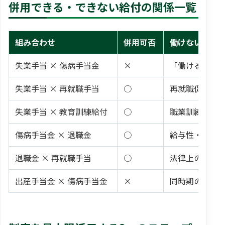
併用できる・できない給付の関係一覧
組み合わせ
併用可否
働けない理由
失業手当 × 傷病手当金
×
「働ける／働
失業手当 × 再就職手当
○
再就職促進目
失業手当 × 教育訓練給付
○
職業訓練中も
傷病手当金 × 退職金
○
給与性・性格
退職金 × 再就職手当
○
法律上の制限
出産手当金 × 傷病手当金
×
同時期の労務