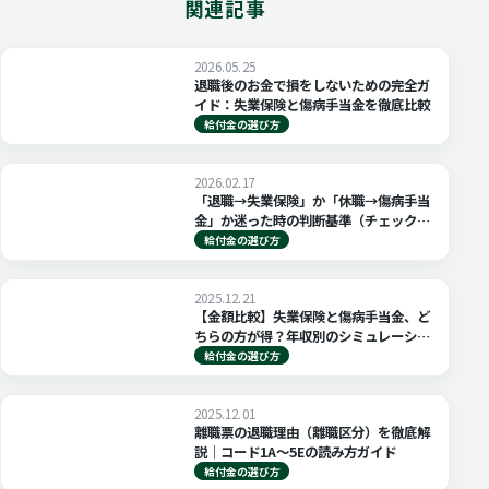
関連記事
2026.05.25
退職後のお金で損をしないための完全ガ
イド：失業保険と傷病手当金を徹底比較
給付金の選び方
2026.02.17
「退職→失業保険」か「休職→傷病手当
金」か迷った時の判断基準（チェックリ
スト付き）
給付金の選び方
2025.12.21
【金額比較】失業保険と傷病手当金、ど
ちらの方が得？年収別のシミュレーショ
ンと手取りの差
給付金の選び方
2025.12.01
離職票の退職理由（離職区分）を徹底解
説｜コード1A〜5Eの読み方ガイド
給付金の選び方