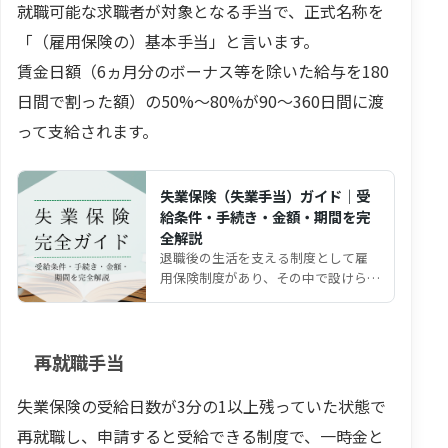
就職可能な求職者が対象となる手当で、正式名称を
「（雇用保険の）基本手当」と言います。
賃金日額（6ヵ月分のボーナス等を除いた給与を180
日間で割った額）の50%～80%が90～360日間に渡
って支給されます。
失業保険（失業手当）ガイド｜受
給条件・手続き・金額・期間を完
全解説
退職後の生活を支える制度として雇
用保険制度があり、その中で設けられ
ている給付金を 基本手当 と呼びま
す。そして、この基本…
再就職手当
失業保険の受給日数が3分の1以上残っていた状態で
再就職し、申請すると受給できる制度で、一時金と