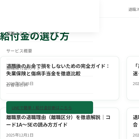
退職
ホーム
退職給付金ガイド
給付金の選び方
給付金の選び方
退職ステーションについて
サービス概要
退職後のお金で損をしないための完全ガイド：
「
退職給付金ガイド
失業保険と傷病手当金を徹底比較
迷
2026年5月25日
20
お客様の声
LINEで簡単！給付金診断はこちら
離職票の退職理由（離職区分）を徹底解説｜コ
退
ード1A〜5Eの読み方ガイド
合
2025年12月1日
20