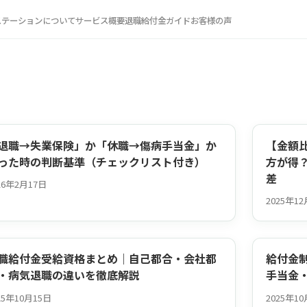
ステーションについて
サービス概要
退職給付金ガイド
お客様の声
退職→失業保険」か「休職→傷病手当金」か
【金額
った時の判断基準（チェックリスト付き）
方が得
差
26年2月17日
2025年1
職給付金受給資格まとめ｜自己都合・会社都
給付金
・病気退職の違いを徹底解説
手当金
25年10月15日
2025年1