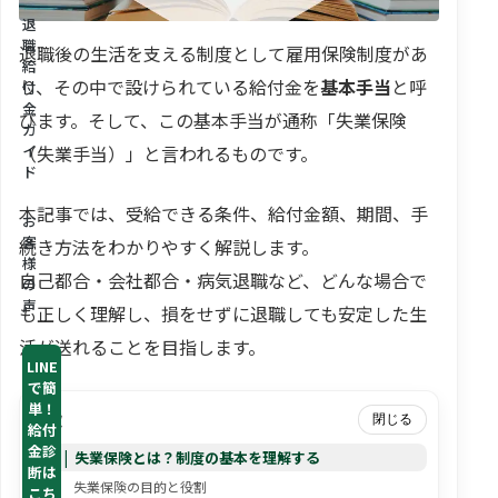
退
職
退職後の生活を支える制度として雇用保険制度があ
給
り、その中で設けられている給付金を
基本手当
と呼
付
金
びます。そして、この基本手当が通称「失業保険
ガ
（失業手当）」と言われるものです。
イ
ド
本記事では、受給できる条件、給付金額、期間、手
お
客
続き方法をわかりやすく解説します。
様
自己都合・会社都合・病気退職など、どんな場合で
の
声
も正しく理解し、損をせずに退職しても安定した生
活が送れることを目指します。
LINE
で簡
単！
目次
閉じる
給付
金診
失業保険とは？制度の基本を理解する
断は
失業保険の目的と役割
こち