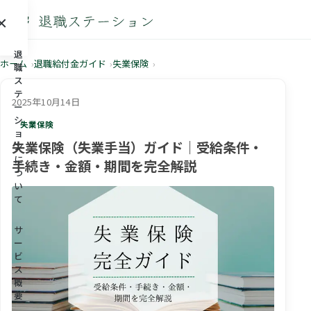
×
メニュー
退
ホーム
退職給付金ガイド
失業保険
職
ス
テ
2025年10月14日
ー
シ
失業保険
ョ
失業保険（失業手当）ガイド｜受給条件・
ン
に
手続き・金額・期間を完全解説
つ
い
て
サ
ー
ビ
ス
概
要