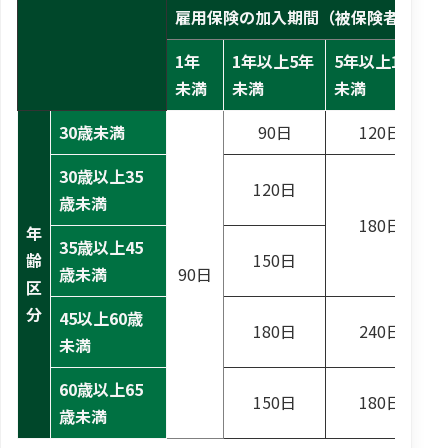
雇用保険の加入期間（被保険者期間）
1年
1年以上5年
5年以上10年
未満
未満
未満
30歳未満
90日
120日
30歳以上35
120日
歳未満
180日
年
35歳以上45
齢
150日
歳未満
90日
区
分
45以上60歳
180日
240日
未満
60歳以上65
150日
180日
歳未満