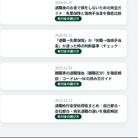
2026.05.25
退職後のお金で損をしないための完全ガ
イド：失業保険と傷病手当金を徹底比較
給付金の選び方
2026.02.17
「退職→失業保険」か「休職→傷病手当
金」か迷った時の判断基準（チェックリ
スト付き）
給付金の選び方
2025.12.01
離職票の退職理由（離職区分）を徹底解
説｜コード1A〜5Eの読み方ガイド
給付金の選び方
2025.10.15
退職給付金受給資格まとめ｜自己都合・
会社都合・病気退職の違いを徹底解説
給付金の選び方