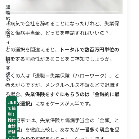
退
職
給
「病気で会社を辞めることになったけれど、失業保
付
金
険と傷病手当金、どっちを申請すればいいの？」
ガ
イ
ド
この選択を間違えると、
トータルで数百万円単位の
損をする
可能性があることをご存知でしょうか。
お
客
様
多くの人は「退職＝失業保険（ハローワーク）」と
の
考えがちですが、メンタルヘルス不調などで退職す
声
る場合、
失業保険をすぐにもらうのは「金銭的に最
LINE
も損な選択」
になるケースが大半です。
で簡
単！
この記事では、失業保険と傷病手当金の「金額」と
給付
金診
「期間」を徹底比較し、あなたが
一番多く現金を受
断は
こち
け取るための正解
をシミュレーションします。