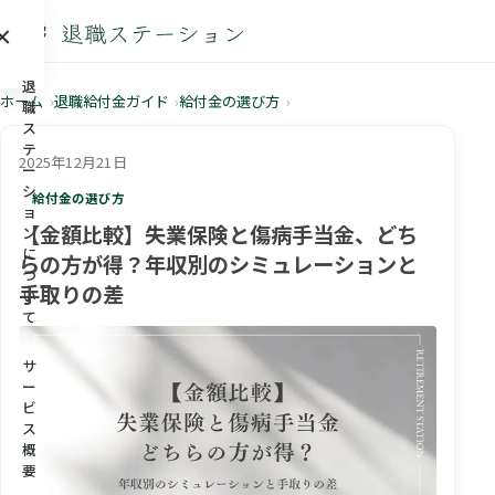
×
メニュー
退
ホーム
退職給付金ガイド
給付金の選び方
職
ス
テ
2025年12月21日
ー
シ
給付金の選び方
ョ
【金額比較】失業保険と傷病手当金、どち
ン
に
らの方が得？年収別のシミュレーションと
つ
手取りの差
い
て
サ
ー
ビ
ス
概
要