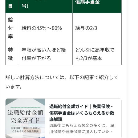
傷病手当金
目
当）
給
付
給料の45％～80%
給与の2/3
率
特
年収が高い人ほど給
どんなに高年収で
徴
付率が下がる
も2/3が基本
詳しい計算方法については、以下の記事で紹介して
います。
退職給付金額ガイド｜失業保険・
傷病手当金はいくらもらえるか徹
底解説
退職後にもらえるお金の多くは、 雇
用保険や健康保険に加入していた期
間と収入 によって金額が決まりま