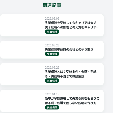
関連記事
2026.06.06
失業保険を受給してもキャリアは大丈
夫？転職への影響と考え方をキャリアコ
ンサルタントが解説
失業保険
2026.05.26
失業保険申請時の会社とのやり取り
失業保険
2026.05.26
失業保険とは？受給条件・金額・手続
き・再就職手当まで徹底解説
失業保険
2026.04.15
新卒が早期退職して失業保険をもらうの
は不利？転職で困らない説明の作り方
失業保険