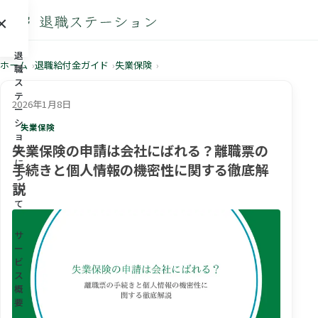
×
メニュー
退
ホーム
退職給付金ガイド
失業保険
職
ス
テ
2026年1月8日
ー
シ
失業保険
ョ
失業保険の申請は会社にばれる？離職票の
ン
に
手続きと個人情報の機密性に関する徹底解
つ
説
い
て
サ
ー
ビ
ス
概
要