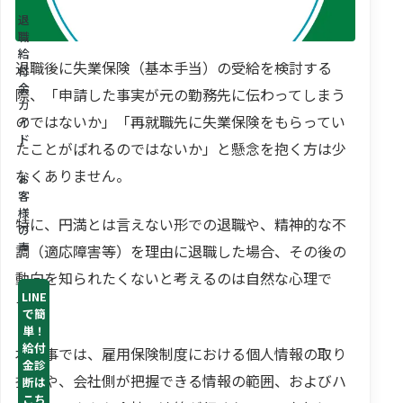
退
職
給
退職後に失業保険（基本手当）の受給を検討する
付
金
際、「申請した事実が元の勤務先に伝わってしまう
ガ
のではないか」「再就職先に失業保険をもらってい
イ
ド
たことがばれるのではないか」と懸念を抱く方は少
なくありません。
お
客
様
特に、円満とは言えない形での退職や、精神的な不
の
声
調（適応障害等）を理由に退職した場合、その後の
動向を知られたくないと考えるのは自然な心理で
LINE
す。
で簡
単！
給付
本記事では、雇用保険制度における個人情報の取り
金診
扱いや、会社側が把握できる情報の範囲、およびハ
断は
こち