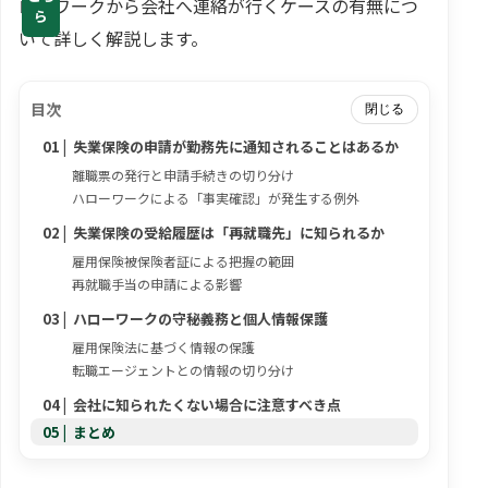
ローワークから会社へ連絡が行くケースの有無につ
ら
いて詳しく解説します。
目次
閉じる
失業保険の申請が勤務先に通知されることはあるか
離職票の発行と申請手続きの切り分け
ハローワークによる「事実確認」が発生する例外
失業保険の受給履歴は「再就職先」に知られるか
雇用保険被保険者証による把握の範囲
再就職手当の申請による影響
ハローワークの守秘義務と個人情報保護
雇用保険法に基づく情報の保護
転職エージェントとの情報の切り分け
会社に知られたくない場合に注意すべき点
まとめ