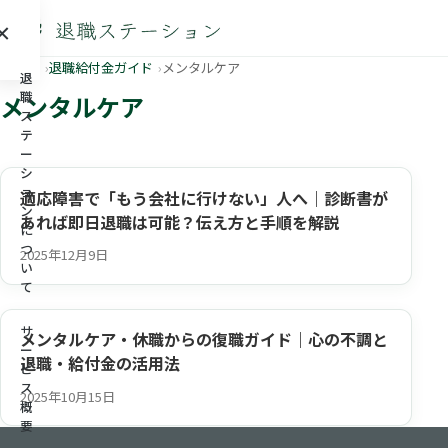
×
メニュー
ホーム
退職給付金ガイド
メンタルケア
退
職
メンタルケア
ス
テ
ー
シ
ョ
適応障害で「もう会社に行けない」人へ｜診断書が
ン
あれば即日退職は可能？伝え方と手順を解説
に
つ
2025年12月9日
い
て
サ
メンタルケア・休職からの復職ガイド｜心の不調と
ー
退職・給付金の活用法
ビ
ス
2025年10月15日
概
要