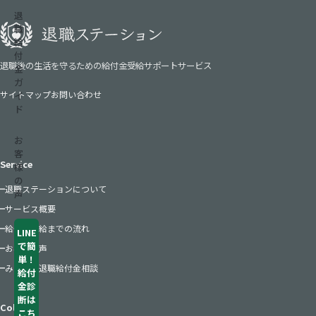
退
職
給
付
退職後の生活を守るための給付金受給サポートサービス
金
ガ
サイトマップ
お問い合わせ
イ
ド
お
客
Service
様
の
退職ステーションについて
声
サービス概要
給付金受給までの流れ
LINE
で簡
お客様の声
単！
みんなの退職給付金相談
給付
金診
断は
Column
こち